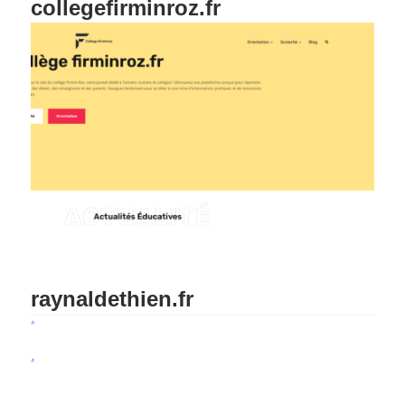
collegefirminroz.fr
raynaldethien.fr