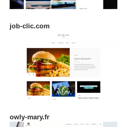
job-clic.com
owly-mary.fr